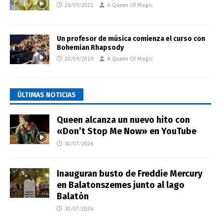
26/09/2021
A Queen Of Magic
Un profesor de música comienza el curso con
Bohemian Rhapsody
20/09/2019
A Queen Of Magic
ÚLTIMAS NOTICIAS
Queen alcanza un nuevo hito con
«Don’t Stop Me Now» en YouTube
30/07/2026
Inauguran busto de Freddie Mercury
en Balatonszemes junto al lago
Balatón
30/07/2026