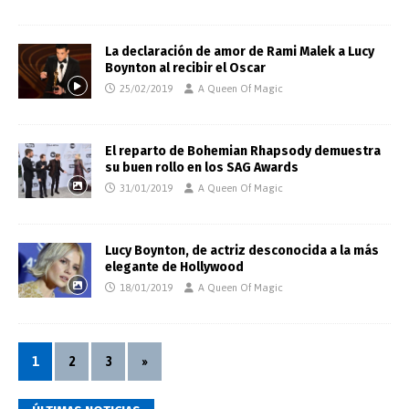
La declaración de amor de Rami Malek a Lucy
Boynton al recibir el Oscar
25/02/2019
A Queen Of Magic
El reparto de Bohemian Rhapsody demuestra
su buen rollo en los SAG Awards
31/01/2019
A Queen Of Magic
Lucy Boynton, de actriz desconocida a la más
elegante de Hollywood
18/01/2019
A Queen Of Magic
1
2
3
»