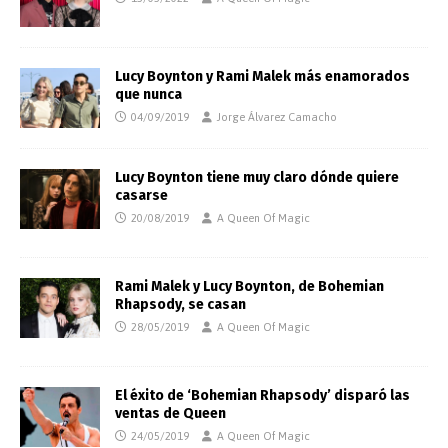
Lucy Boynton y Rami Malek más enamorados
que nunca
04/09/2019
Jorge Álvarez Camacho
Lucy Boynton tiene muy claro dónde quiere
casarse
20/08/2019
A Queen Of Magic
Rami Malek y Lucy Boynton, de Bohemian
Rhapsody, se casan
28/05/2019
A Queen Of Magic
El éxito de ‘Bohemian Rhapsody’ disparó las
ventas de Queen
24/05/2019
A Queen Of Magic