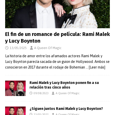
El fin de un romance de película: Rami Malek
y Lucy Boynton
13/05/2025
A Queen Of Magic
La historia de amor entre los afamados actores Rami Malek y
Lucy Boynton parecía sacada de un guion de Hollywood. Ambos se
conocieron en 2017 durante el rodaje de Bohemian
… [Leer más]
Rami Malek y Lucy Boynton ponen fin a su
relación tras cinco años
09/08/2023
A Queen Of Magic
¿Siguen juntos Rami Malek y Lucy Boynton?
13/05/2022
A Queen Of Magic