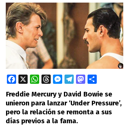
Fa
X
W
T
M
T
M
C
ce
h
hr
es
el
as
o
Freddie Mercury y David Bowie se
b
at
e
se
e
to
m
unieron para lanzar ‘Under Pressure’,
o
s
a
n
gr
d
p
pero la relación se remonta a sus
o
A
ds
g
a
o
ar
días previos a la fama.
k
p
er
m
n
tir