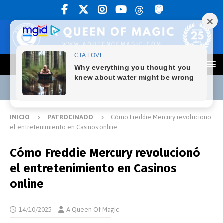
INICIO
PATROCINADO
Cómo Freddie Mercury revolucionó
el entretenimiento en Casinos online
Cómo Freddie Mercury revolucionó
el entretenimiento en Casinos
online
14/10/2025
A Queen Of Magic