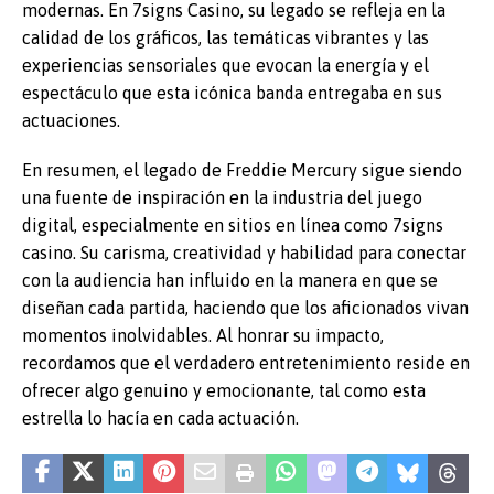
modernas. En 7signs Casino, su legado se refleja en la
calidad de los gráficos, las temáticas vibrantes y las
experiencias sensoriales que evocan la energía y el
espectáculo que esta icónica banda entregaba en sus
actuaciones.
En resumen, el legado de Freddie Mercury sigue siendo
una fuente de inspiración en la industria del juego
digital, especialmente en sitios en línea como 7signs
casino. Su carisma, creatividad y habilidad para conectar
con la audiencia han influido en la manera en que se
diseñan cada partida, haciendo que los aficionados vivan
momentos inolvidables. Al honrar su impacto,
recordamos que el verdadero entretenimiento reside en
ofrecer algo genuino y emocionante, tal como esta
estrella lo hacía en cada actuación.