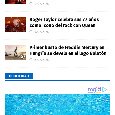
27/07/2026
Roger Taylor celebra sus 77 años
como icono del rock con Queen
26/07/2026
Primer busto de Freddie Mercury en
Hungría se devela en el lago Balatón
25/07/2026
PUBLICIDAD