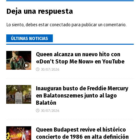
Deja una respuesta
Lo siento, debes estar
conectado
para publicar un comentario.
ÚLTIMAS NOTICIAS
Queen alcanza un nuevo hito con
«Don’t Stop Me Now» en YouTube
30/07/2026
Inauguran busto de Freddie Mercury
en Balatonszemes junto al lago
Balatón
30/07/2026
Queen Budapest revive el histórico
concierto de 1986 en alta definición