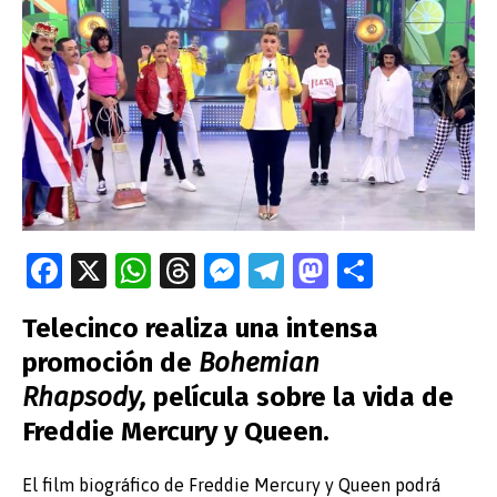
Fa
X
W
T
M
T
M
C
ce
h
hr
es
el
as
o
Telecinco realiza una intensa
b
at
e
se
e
to
m
promoción de
Bohemian
o
s
a
n
gr
d
p
Rhapsody,
película sobre la vida de
o
A
ds
g
a
o
ar
Freddie Mercury y Queen.
k
p
er
m
n
tir
p
El film biográfico de Freddie Mercury y Queen podrá