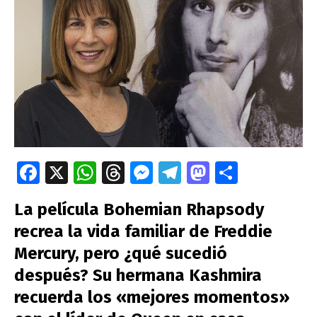
Fa
X
W
T
M
T
M
C
ce
h
hr
es
el
as
o
La película Bohemian Rhapsody
b
at
e
se
e
to
m
recrea la vida familiar de Freddie
o
s
a
n
gr
d
p
Mercury, pero ¿qué sucedió
o
A
ds
g
a
o
ar
después? Su hermana Kashmira
k
p
er
m
n
tir
recuerda los «mejores momentos»
p