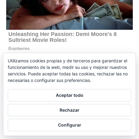
Utilizamos cookies propias y de terceros para garantizar el
ARTÍCULOS
funcionamiento de la web, medir su uso y mejorar nuestros
servicios. Puede aceptar todas las cookies, rechazar las no
necesarias o configurar sus preferencias.
Brian May destaca la pureza del rock
en AC/DC
Aceptar todo
08/08/2026
Rechazar
El Judas de Queen que traicionó a
Freddie Mercury
Configurar
06/08/2026