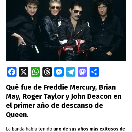
Fa
X
W
T
M
T
M
C
ce
h
hr
es
el
as
o
Qué fue de Freddie Mercury, Brian
b
at
e
se
e
to
m
May, Roger Taylor y John Deacon en
o
s
a
n
gr
d
p
el primer año de descanso de
o
A
ds
g
a
o
ar
Queen.
k
p
er
m
n
tir
p
La banda había tenido
uno de sus años más exitosos de