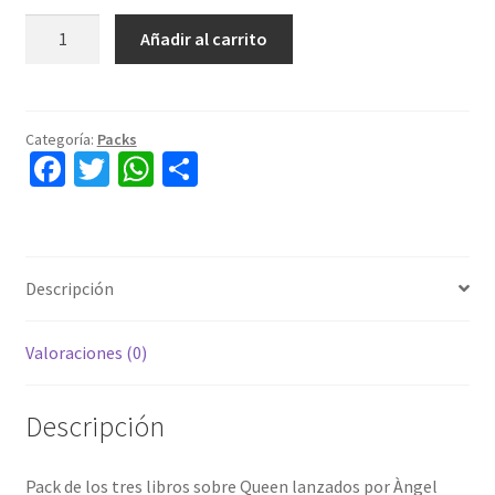
Trilogía
Añadir al carrito
Libros
de
Queen
cantidad
Categoría:
Packs
Fa
T
W
C
ce
wi
h
o
b
tt
at
m
o
er
sA
p
Descripción
o
p
ar
k
p
tir
Valoraciones (0)
Descripción
Pack de los tres libros sobre Queen lanzados por Àngel