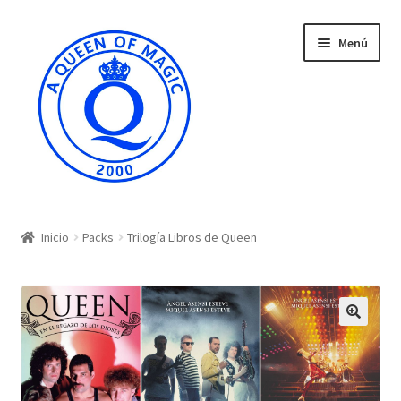
Ir
Ir
Menú
a
al
la
contenido
navegación
Inicio
Inicio
Packs
Trilogía Libros de Queen
Carrito
Finalizar compra
Mi cuenta