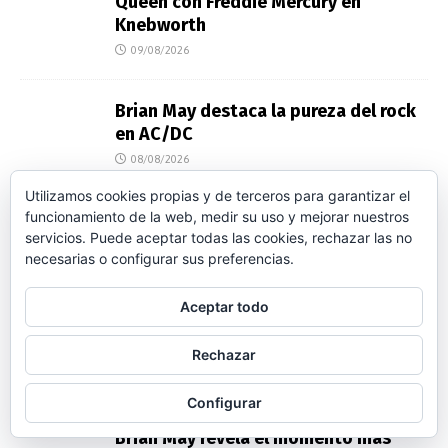
Queen con Freddie Mercury en
Knebworth
09/08/2026
Brian May destaca la pureza del rock
en AC/DC
08/08/2026
Utilizamos cookies propias y de terceros para garantizar el
funcionamiento de la web, medir su uso y mejorar nuestros
El Judas de Queen que traicionó a
servicios. Puede aceptar todas las cookies, rechazar las no
Freddie Mercury
necesarias o configurar sus preferencias.
06/08/2026
Aceptar todo
La letra que definió a Freddie Mercury:
«¿Valió la pena?»
Rechazar
05/08/2026
Configurar
Brian May revela el momento más