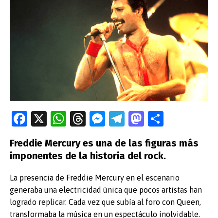
Fa
X
W
T
M
T
M
C
ce
h
hr
es
el
as
o
Freddie Mercury es una de las figuras más
b
at
e
se
e
to
m
imponentes de la historia del rock.
o
s
a
n
gr
d
p
o
A
ds
g
a
o
ar
La presencia de Freddie Mercury en el escenario
generaba una electricidad única que pocos artistas han
k
p
er
m
n
tir
logrado replicar. Cada vez que subía al foro con Queen,
p
transformaba la música en un espectáculo inolvidable.