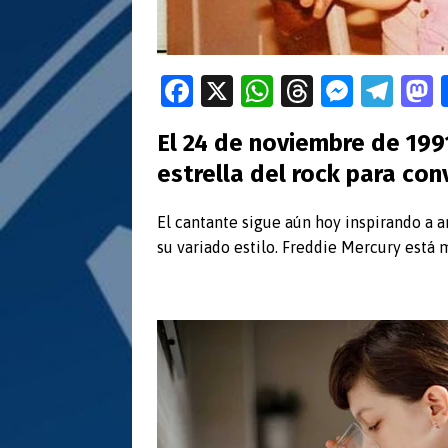
Fa
X
W
T
M
T
ce
h
hr
es
el
El 24 de noviembre de 199
b
at
e
se
e
t
estrella del rock para con
o
s
a
n
gr
o
A
ds
g
a
El cantante sigue aún hoy inspirando a a
k
p
er
m
su variado estilo. Freddie Mercury está 
p