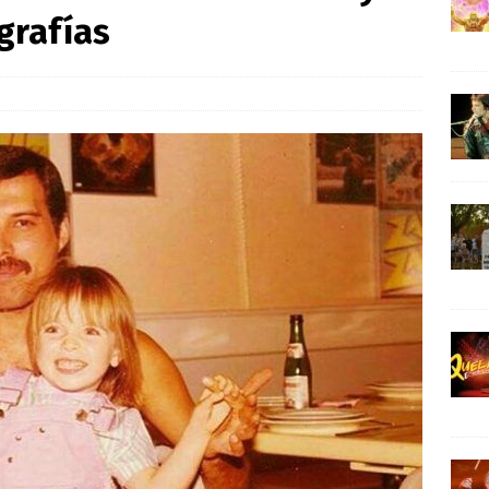
e Queen en Madrid 40 años después
ARTÍCULOS
grafías
n Hardy para interpretar a Roger Taylor
ARTÍCULOS
982 que más indignó a Freddie Mercury
ARTÍCULOS
un nuevo hito con «Don’t Stop Me Now» en YouTube
NOTICIAS
ca la pureza del rock en AC/DC
ARTÍCULOS
The Legend of Eternia inspirada en Masters of the Universe
BRIAN