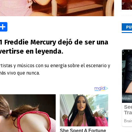
M
C
PU
as
o
1 Freddie Mercury dejó de ser una
o
m
vertirse en leyenda.
d
p
o
ar
rtistas y músicos con su energía sobre el escenario y
n
tir
más vivo que nunca.