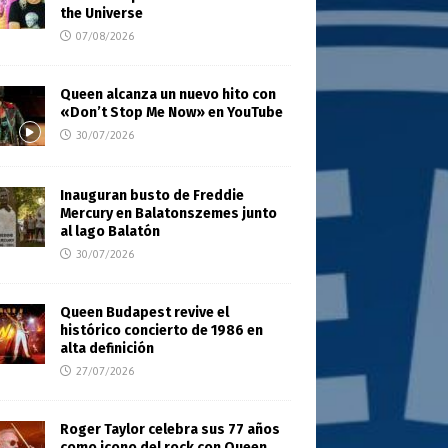
the Universe
07/08/2026
Queen alcanza un nuevo hito con
«Don’t Stop Me Now» en YouTube
30/07/2026
Inauguran busto de Freddie
Mercury en Balatonszemes junto
al lago Balatón
30/07/2026
Queen Budapest revive el
histórico concierto de 1986 en
alta definición
27/07/2026
Roger Taylor celebra sus 77 años
como icono del rock con Queen