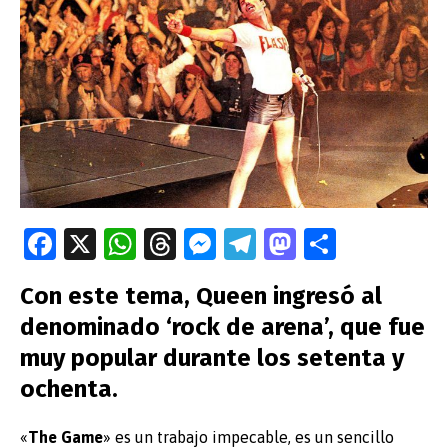
Fa
X
W
T
M
T
M
C
ce
h
hr
es
el
as
o
Con este tema, Queen ingresó al
b
at
e
se
e
to
m
denominado ‘rock de arena’, que fue
o
s
a
n
gr
d
p
muy popular durante los setenta y
o
A
ds
g
a
o
ar
ochenta.
k
p
er
m
n
tir
p
«
The
Game
» es un trabajo impecable, es un sencillo