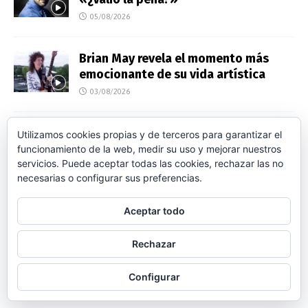
05/08/2026
Brian May revela el momento más
emocionante de su vida artística
03/08/2026
La canción de 1976 que Freddie
Utilizamos cookies propias y de terceros para garantizar el
Mercury detestaba interpretar en
funcionamiento de la web, medir su uso y mejorar nuestros
servicios. Puede aceptar todas las cookies, rechazar las no
vivo
necesarias o configurar sus preferencias.
03/08/2026
Aceptar todo
El desencanto de Queen en Madrid 40
años después
Rechazar
03/08/2026
Configurar