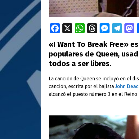
Fa
X
W
T
M
T
ce
h
hr
es
el
«I Want To Break Free» es
b
at
e
se
e
t
populares de Queen, usada
o
s
a
n
gr
todos a ser libres.
o
A
ds
g
a
k
p
er
m
La canción de Queen se incluyó en el di
p
canción, escrita por el bajista
John Deac
alcanzó el puesto número 3 en el Reino 