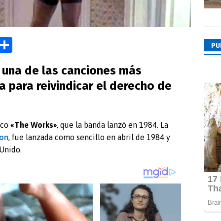
M
C
PU
as
o
 una de las canciones más
o
m
 para reivindicar el derecho de
d
p
o
ar
n
tir
sco
«The Works»
, que la banda lanzó en 1984. La
on
, fue lanzada como sencillo en abril de 1984 y
Unido.