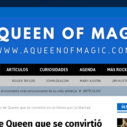
ARTÍCULOS
CURIOSIDADES
AGENDA
MÁS ROCK
Y
ROGER TAYLOR
JOHN DEACON
MARY AUSTIN
JIM HUT
a el momento más emocionante de su vida artística
ARTÍCULOS
76 que Freddie Mercury detestaba interpretar en vivo
ARTÍCULOS
ÚL
o de Queen que se convirtió en un himno por la libertad
e Queen en Madrid 40 años después
ARTÍCULOS
n Hardy para interpretar a Roger Taylor
ARTÍCULOS
e Queen que se convirtió