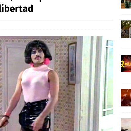
982 que más indignó a Freddie Mercury
ARTÍCULOS
libertad
un nuevo hito con «Don’t Stop Me Now» en YouTube
NOTICIAS
 de Freddie Mercury en Balatonszemes junto al lago Balatón
al de Freddie Mercury sigue evocando emoción décadas después
en que traicionó a Freddie Mercury
ARTÍCULOS
inió a Freddie Mercury: «¿Valió la pena?»
ARTÍCULOS