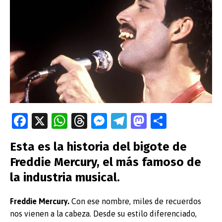
Fa
X
W
T
M
T
M
C
ce
h
hr
es
el
as
o
Esta es la historia del bigote de
b
at
e
se
e
to
m
Freddie Mercury, el más famoso de
o
s
a
n
gr
d
p
la industria musical.
o
A
ds
g
a
o
ar
k
p
er
m
n
tir
Freddie Mercury.
Con ese nombre, miles de recuerdos
p
nos vienen a la cabeza. Desde su estilo diferenciado,