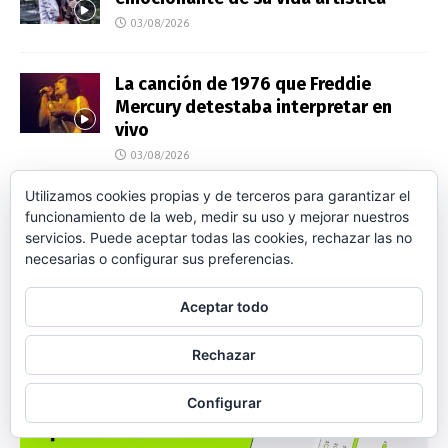
03/08/2026
La canción de 1976 que Freddie
Mercury detestaba interpretar en
vivo
03/08/2026
Utilizamos cookies propias y de terceros para garantizar el
El desencanto de Queen en Madrid 40
funcionamiento de la web, medir su uso y mejorar nuestros
años después
servicios. Puede aceptar todas las cookies, rechazar las no
necesarias o configurar sus preferencias.
03/08/2026
Aceptar todo
Rechazar
Configurar