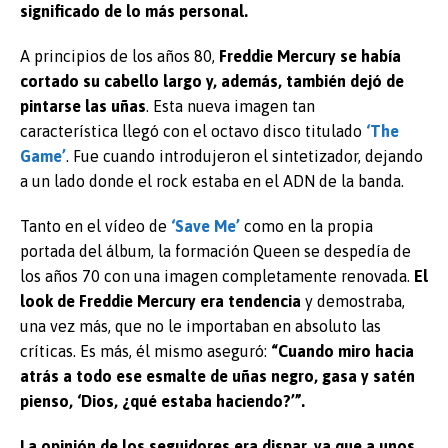
significado de lo más personal.
A principios de los años 80,
Freddie Mercury se había
cortado su cabello largo y, además, también dejó de
pintarse las uñas
. Esta nueva imagen tan
característica llegó con el octavo disco titulado
‘The
Game’
. Fue cuando introdujeron el sintetizador, dejando
a un lado donde el rock estaba en el ADN de la banda.
Tanto en el vídeo de
‘Save Me’
como en la propia
portada del álbum, la formación Queen se despedía de
los años 70 con una imagen completamente renovada.
El
look de Freddie Mercury era tendencia
y demostraba,
una vez más, que no le importaban en absoluto las
críticas. Es más, él mismo aseguró:
“Cuando miro hacia
atrás a todo ese esmalte de uñas negro, gasa y satén
pienso, ‘Dios, ¿qué estaba haciendo?’”.
La opinión de los seguidores era dispar, ya que a unos