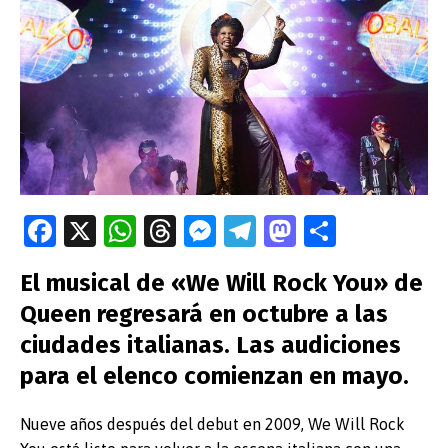
Fa
X
W
T
M
T
M
C
ce
h
hr
es
el
as
o
El musical de «We Will Rock You» de
b
at
e
se
e
to
m
Queen regresará en octubre a las
o
s
a
n
gr
d
p
ciudades italianas. Las audiciones
o
A
ds
g
a
o
ar
para el elenco comienzan en mayo.
k
p
er
m
n
tir
p
Nueve años después del debut en 2009, We Will Rock