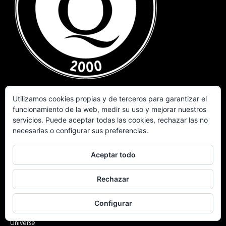
Utilizamos cookies propias y de terceros para garantizar el
SOBRE NOSOTROS
funcionamiento de la web, medir su uso y mejorar nuestros
servicios. Puede aceptar todas las cookies, rechazar las no
A Queen Of Magic es un sitio web con información y novedades de
necesarias o configurar sus preferencias.
Queen. Fundado el 3 de diciembre de 2000 en Tenerife, España.
Aceptar todo
contacto@aqueenofmagic.com
WhatsApp:
(+34) 653239575
Rechazar
CONTENIDO MÁS RECIENTE
Configurar
Brian May lanza The Legend of Eternia inspirada en Masters of the
Universe